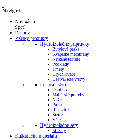
Navigácia
Navigácia
Späť
Domov
Všetky produkty
Hydroizolačne prípravky
Butylová páska
Kvapalné membrány
Netkané textílie
Podklady
Tmely
Urychľovače
Uzatváracie vrstvy
Prislúšenstvo
Doplnky
Maliárské potreby
Nože
Pásky
Rukavice
Štetce
Válce
Hydroizolačne sety
Strechy
Kalkulačka materiálu