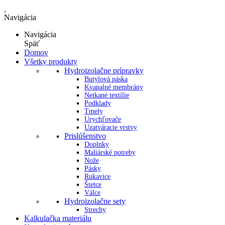
Navigácia
Navigácia
Späť
Domov
Všetky produkty
Hydroizolačne prípravky
Butylová páska
Kvapalné membrány
Netkané textílie
Podklady
Tmely
Urychľovače
Uzatváracie vrstvy
Prislúšenstvo
Doplnky
Maliárské potreby
Nože
Pásky
Rukavice
Štetce
Válce
Hydroizolačne sety
Strechy
Kalkulačka materiálu